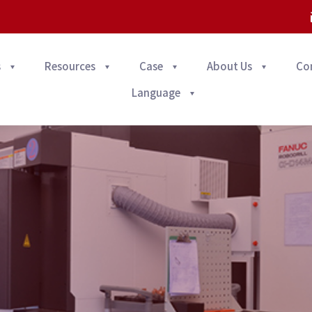
s
Resources
Case
About Us
Co
Language