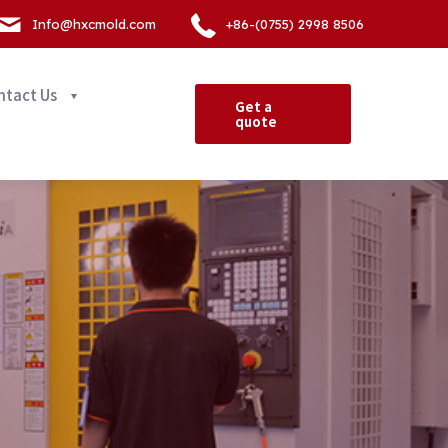
Info@hxcmold.com
+86-(0755) 2998 8506
ntact Us
Get a
quote