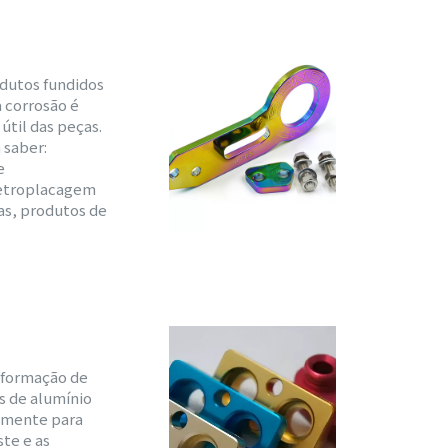
odutos fundidos
à corrosão é
útil das peças.
 saber:
e
letroplacagem
as, produtos de
 formação de
as de alumínio
lmente para
ste e as