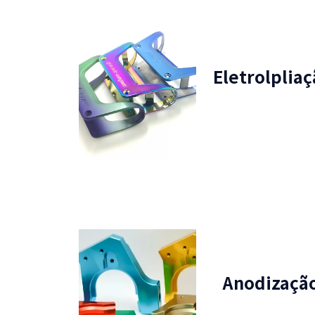
Eletrolplia
Anodizaçã