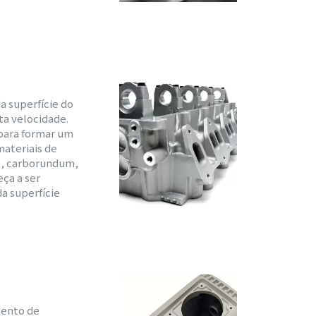
a superfície do
ta velocidade.
 para formar um
materiais de
zo, carborundum,
eça a ser
a superfície
mento de