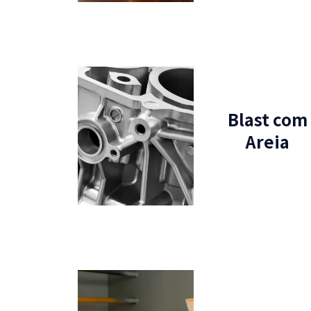
Blast com
Areia