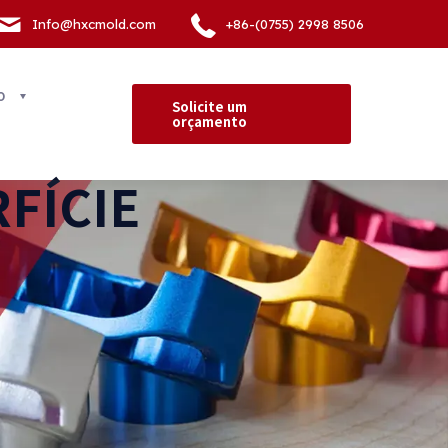
Info@hxcmold.com
+86-(0755) 2998 8506
o
Solicite um
orçamento
FÍCIE