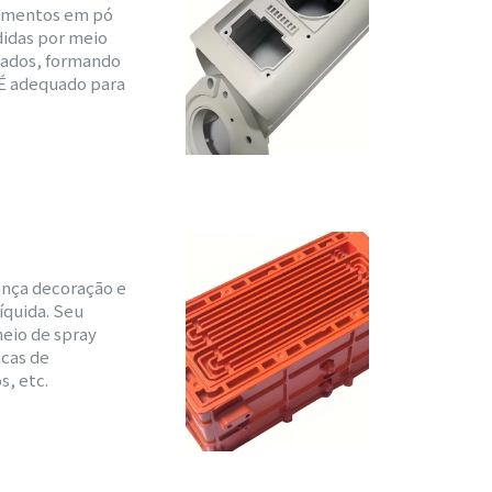
stimentos em pó
didas por meio
izados, formando
 É adequado para
ança decoração e
íquida. Seu
meio de spray
acas de
s, etc.