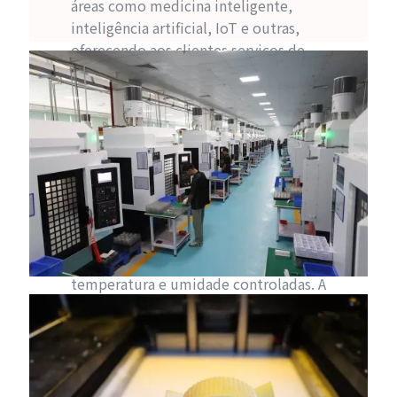
áreas como medicina inteligente,
inteligência artificial, IoT e outras,
oferecendo aos clientes serviços de
fabricação personalizada de peças plásticas
de alta precisão.
A empresa possui 5 centros de usinagem 5-
axis HERMLE C22, C42 e C62 (alemães), 83
equipamentos de precisão para
processamento de moldes, incluindo
máquinas de centelhagem AGIE e Sodick,
além de equipamentos Okuma e FANUC,
bem como uma oficina de produção com
temperatura e umidade controladas. A
precisão de usinagem pode atingir 0,002
mm. A taxa de aprovação T1 ultrapassa 90%.