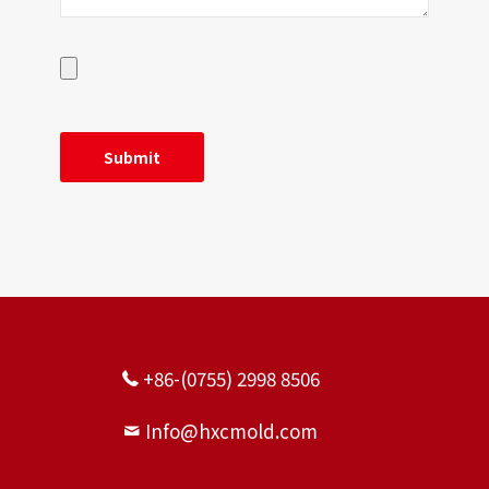
製造工程の円滑化
製品形成のすべての段階を厳格に管理します。この過程で製
品の設計上の欠陥やその他の問題を一つ一つ直面して解決
し、累積的な遺留問題を残しません。
+86-(0755) 2998 8506
Info@hxcmold.com