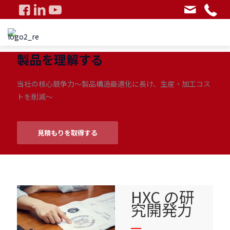
製品を理解する
当社の核心競争力～製品構造最適化に長け、生産・加工コス
トを削減～
見積もりを取得する
HXC の研
究開発力