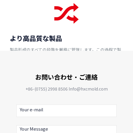
より高品質な製品
製品形成のすべての段階を厳格に管理します。この過程で製
品の設計上の欠陥やその他の問題を一つ一つ直面して解決
し、累積的な遺留問題を残しません。
お問い合わせ・ご連絡
+86-(0755) 2998 8506 Info@hxcmold.com
コスト削減
チームは不要なプロトタイプや再設計にかかる材料やその他
の貴重な資源の浪費を減らすことができます。