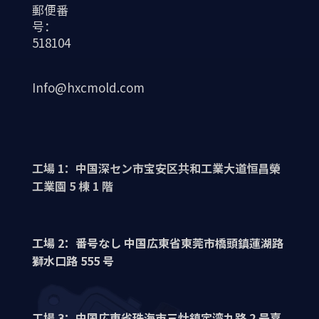
郵便番
号：
518104
Info@hxcmold.com
工場 1：中国深セン市宝安区共和工業大道恒昌榮
工業園 5 棟 1 階
工場 2：番号なし 中国広東省東莞市橋頭鎮蓮湖路
獅水口路 555 号
工場 3：中国広東省珠海市三灶鎮定湾九路 2 号嘉